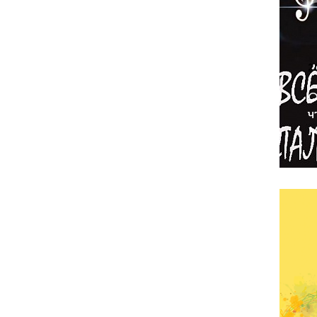
2
О
ч
М