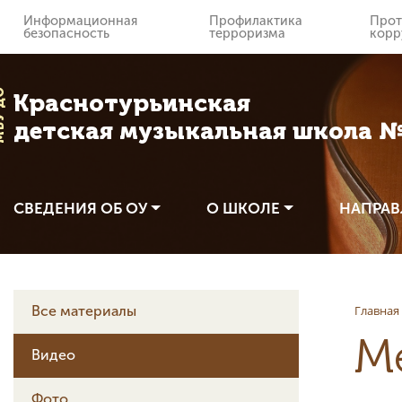
Информационная
Профилактика
Прот
безопасность
терроризма
корр
 ДО
Краснотурьинская
детская музыкальная школа 
СВЕДЕНИЯ ОБ ОУ
О ШКОЛЕ
НАПРАВ
Главная
Все материалы
М
Видео
Фото