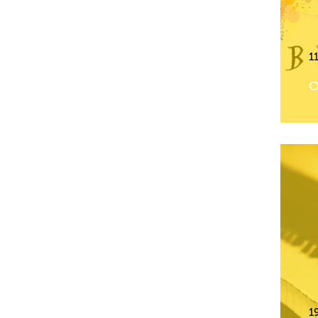
1
О
1