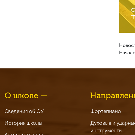
О
"
Новост
Начало
О школе —
Направлен
Сведения об ОУ
Фортепиано
История школы
Духовые и ударны
инструменты
Администрация