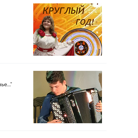
е..."