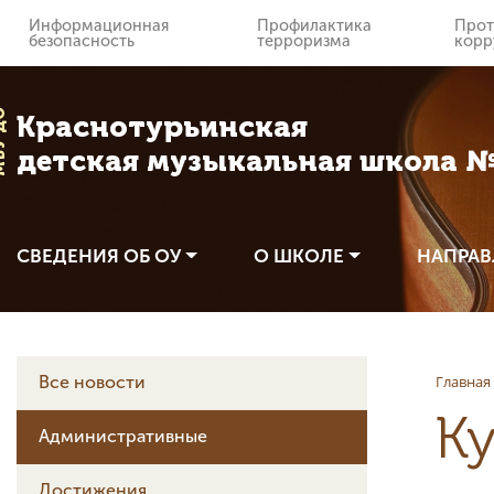
Информационная
Профилактика
Прот
безопасность
терроризма
корр
 ДО
Краснотурьинская
детская музыкальная школа 
СВЕДЕНИЯ ОБ ОУ
О ШКОЛЕ
НАПРАВ
Главная
Все новости
К
Административные
Достижения