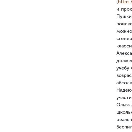
(
https:
и прох
Пушкин
поиске
можно
сгене
класс
Алекс
долже
учебу 
возра
абсолю
Надею
участи
Ольга 
школьн
реаль
беспи