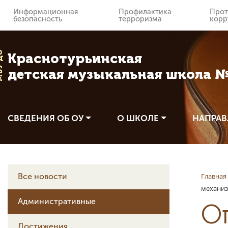
Информационная
Профилактика
Прот
безопасность
терроризма
корр
 ДО
Краснотурьинская
детская музыкальная школа 
СВЕДЕНИЯ ОБ ОУ
О ШКОЛЕ
НАПРАВ
Главная
Все новости
механиз
Административные
О
Достижения