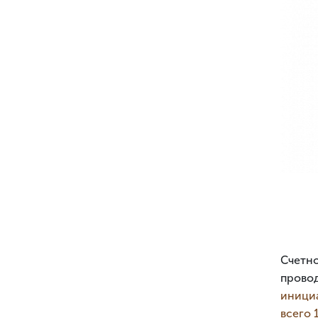
Счетно
пров
иници
всего 