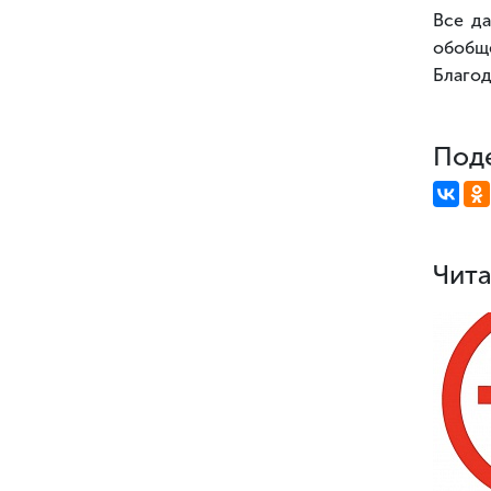
Все да
обобщ
Благод
Поде
Чита