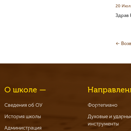
20 Июл
Здрав
← Возв
О школе —
Направлен
Сведения об ОУ
Фортепиано
История школы
Духовые и ударны
инструменты
Администрация