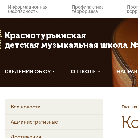
Информационная
Профилактика
Прот
безопасность
терроризма
корр
 ДО
Краснотурьинская
детская музыкальная школа 
СВЕДЕНИЯ ОБ ОУ
О ШКОЛЕ
НАПРАВ
Главная
Все новости
К
Административные
Достижения