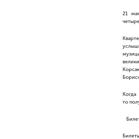
21 ма
четыре
Кварт
услыш
музиц
велик
Корса
Борисо
Когда 
то пол
Билет 
Билеты