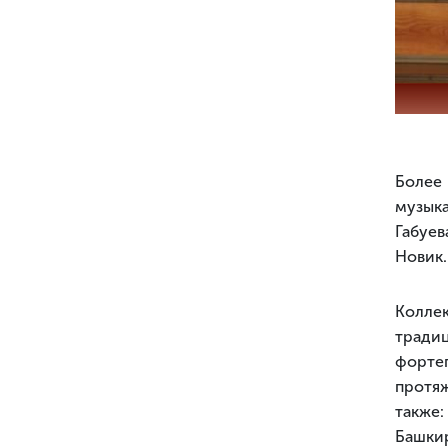
Более 
музыка
Габуев
Новик.
Колле
тради
форте
протя
также
Башки