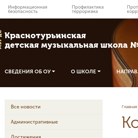
Информационная
Профилактика
Прот
безопасность
терроризма
корр
 ДО
Краснотурьинская
детская музыкальная школа 
СВЕДЕНИЯ ОБ ОУ
О ШКОЛЕ
НАПРАВ
Главная
Все новости
К
Административные
Достижения