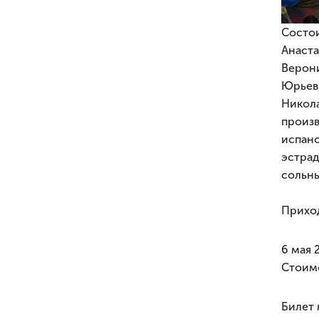
Состо
Анаст
Верон
Юрьев
Никола
произ
испан
эстра
сольн
Приход
6 мая 
Стоимо
Билет 