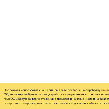
Продолжая использовать наш сайт, вы даете согласие на обработку
файло
ОС; тип и версия Браузера; тип устройства и разрешение его экрана; исто
язык ОС и Браузера; какие страницы открывает и на какие кнопки нажимае
ретаргетинга и проведения статистических исследований и обзоров. Если