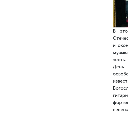
В это
Отечес
и око
музык
честь.
День 
освоб
извест
Богосл
гитар
форте
песен»