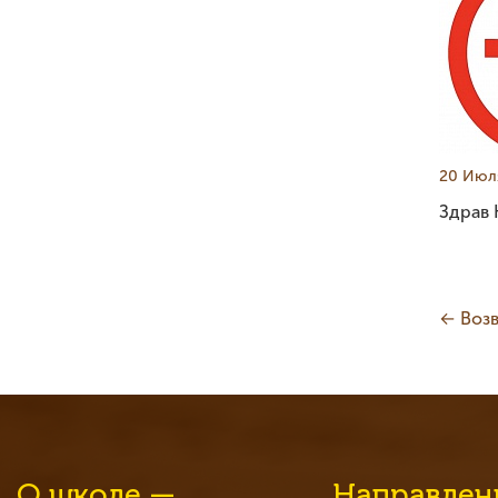
20 Июл
Здрав
← Возв
О школе —
Направлен