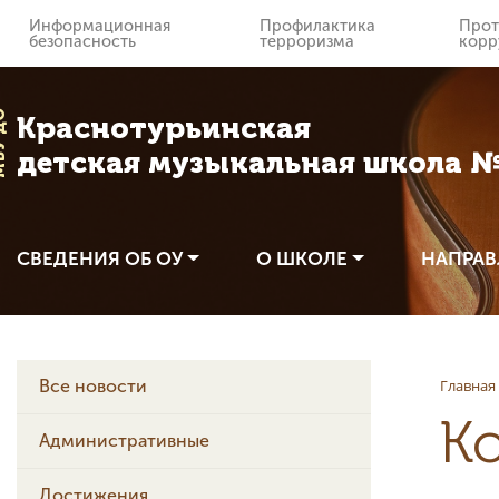
Информационная
Профилактика
Прот
безопасность
терроризма
корр
 ДО
Краснотурьинская
детская музыкальная школа 
СВЕДЕНИЯ ОБ ОУ
О ШКОЛЕ
НАПРАВ
Главная
Все новости
К
Административные
Достижения